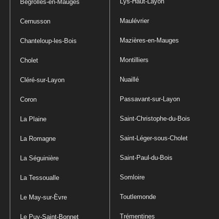
Lys-Haut-Layon
Bégrolles-en-Mauges
Maulévrier
Cernusson
Mazières-en-Mauges
Chanteloup-les-Bois
Montilliers
Cholet
Nuaillé
Cléré-sur-Layon
Passavant-sur-Layon
Coron
Saint-Christophe-du-Bois
La Plaine
Saint-Léger-sous-Cholet
La Romagne
Saint-Paul-du-Bois
La Séguinière
Somloire
La Tessoualle
Toutlemonde
Le May-sur-Èvre
Trémentines
Le Puy-Saint-Bonnet