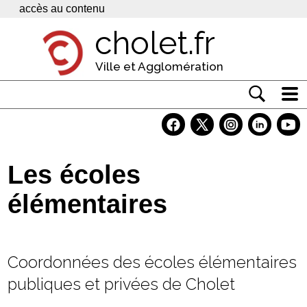
Panneau de gestion des cookies
accès au contenu
cholet.fr
Ville et Agglomération
Actualité
Vivre à Cholet
Les écoles
Economie
élémentaires
Services
Contacts
Coordonnées des écoles élémentaires
publiques et privées de Cholet