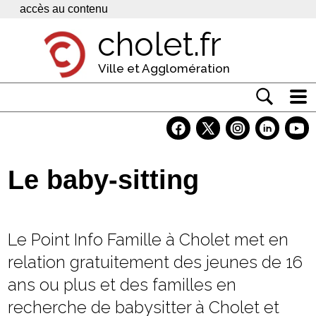
Panneau de gestion des cookies
accès au contenu
cholet.fr
Ville et Agglomération
Actualité
Vivre à Cholet
Le baby-sitting
Economie
Services
Le Point Info Famille à Cholet met en
Contacts
relation gratuitement des jeunes de 16
ans ou plus et des familles en
recherche de babysitter à Cholet et