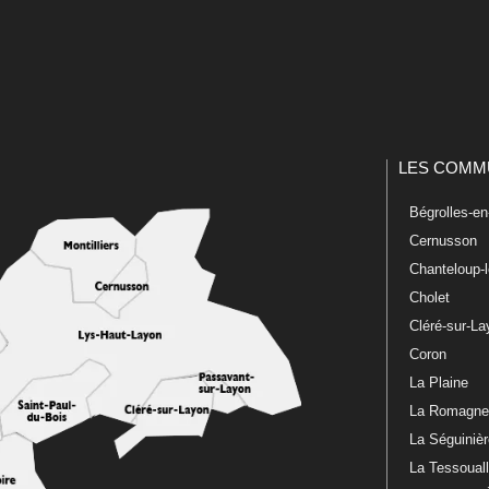
LES COMM
Bégrolles-e
Cernusson
Chanteloup-
Cholet
Cléré-sur-L
Coron
La Plaine
La Romagn
La Séguiniè
La Tessoual