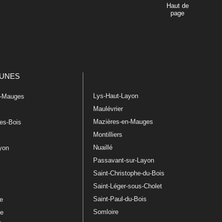
Haut de
page
UNES
Lys-Haut-Layon
n-Mauges
Maulévrier
Mazières-en-Mauges
les-Bois
Montilliers
Nuaillé
ayon
Passavant-sur-Layon
Saint-Christophe-du-Bois
Saint-Léger-sous-Cholet
e
Saint-Paul-du-Bois
re
Somloire
le