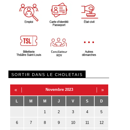
SORTIR DANS LE CHOLETAIS
«
Novembre 2023
»
L
M
M
J
V
S
D
1
2
3
4
5
6
7
8
9
10
11
12