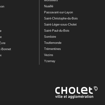
Montilliers
Nuaillé
ayon
Passavant-sur-Layon
Saint-Christophe-du-Bois
Saint-Léger-sous-Cholet
e
Saint-Paul-du-Bois
re
Somloire
le
Toutlemonde
Èvre
Trémentines
t-Bonnet
Vezins
ux
Yzernay