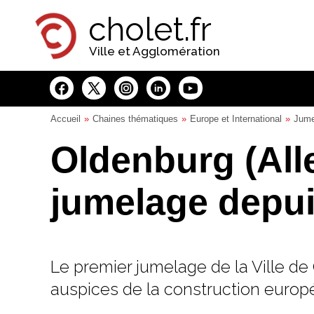
Panneau de gestion des cookies
cholet.fr
Ville et Agglomération
Accueil
Chaines thématiques
Europe et International
Jume
Oldenburg (All
jumelage depui
Le premier jumelage de la Ville de 
auspices de la construction europ