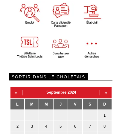
SORTIR DANS LE CHOLETAIS
«
Septembre 2024
»
L
M
M
J
V
S
D
1
2
3
4
5
6
7
8