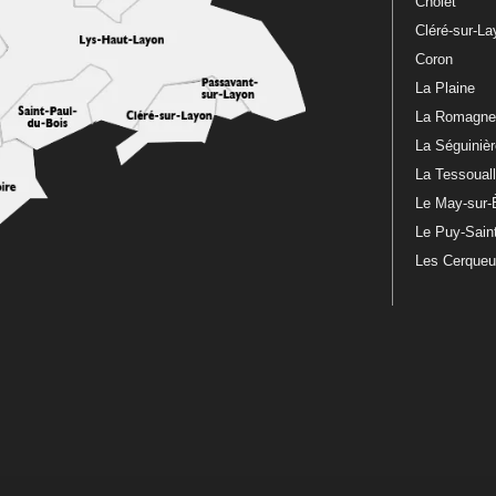
Cholet
Cléré-sur-L
Coron
La Plaine
La Romagn
La Séguiniè
La Tessoual
Le May-sur-
Le Puy-Sain
Les Cerque