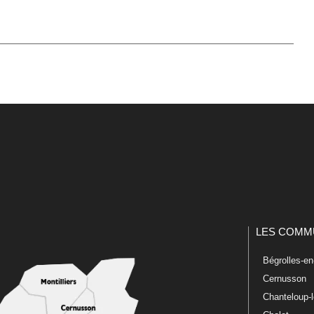
LES COMM
Bégrolles-e
Cernusson
Chanteloup-