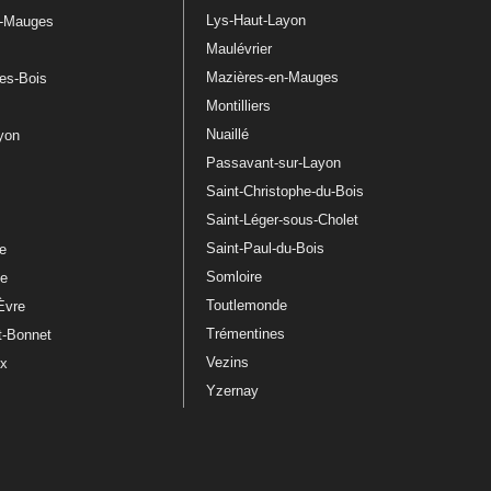
Lys-Haut-Layon
n-Mauges
Maulévrier
Mazières-en-Mauges
les-Bois
Montilliers
Nuaillé
ayon
Passavant-sur-Layon
Saint-Christophe-du-Bois
Saint-Léger-sous-Cholet
e
Saint-Paul-du-Bois
re
Somloire
le
Toutlemonde
Èvre
Trémentines
t-Bonnet
Vezins
ux
Yzernay