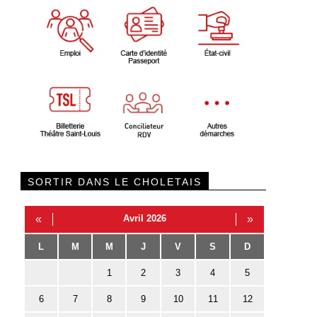
SORTIR DANS LE CHOLETAIS
«
Avril 2026
»
L
M
M
J
V
S
D
1
2
3
4
5
6
7
8
9
10
11
12