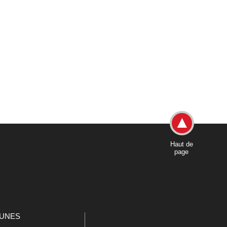
Haut de
page
UNES