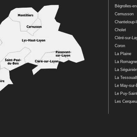
Bégrolles-e
Cernusson
Chanteloup-
Cholet
Cléré-sur-L
Coron
La Plaine
La Romagn
La Séguiniè
La Tessoual
Le May-sur-
Le Puy-Sain
Les Cerque