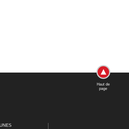
Haut de
page
UNES