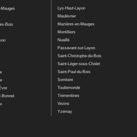
Lys-Haut-Layon
n-Mauges
Maulévrier
Mazières-en-Mauges
les-Bois
Montilliers
Nuaillé
ayon
Passavant-sur-Layon
Saint-Christophe-du-Bois
Saint-Léger-sous-Cholet
e
Saint-Paul-du-Bois
re
Somloire
le
Toutlemonde
Èvre
Trémentines
t-Bonnet
Vezins
ux
Yzernay