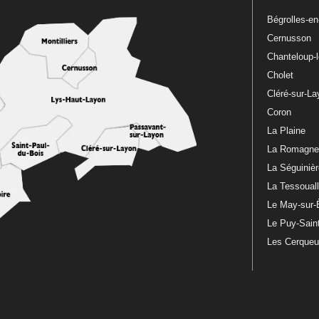
Bégrolles-e
Cernusson
Chanteloup-
Cholet
Cléré-sur-L
Coron
La Plaine
La Romagn
La Séguiniè
La Tessoual
Le May-sur-
Le Puy-Sain
Les Cerque