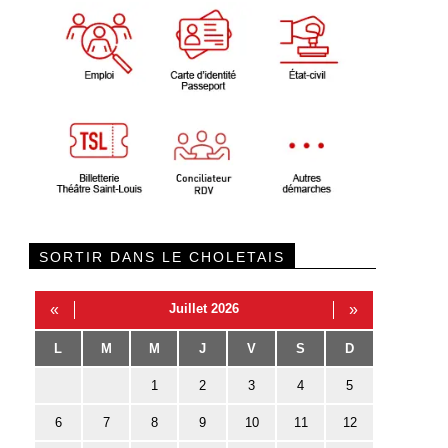
SORTIR DANS LE CHOLETAIS
«
Juillet 2026
»
L
M
M
J
V
S
D
1
2
3
4
5
6
7
8
9
10
11
12