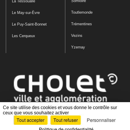
Somloire
La Tessoualle
Toutlemonde
Le May-sur-Èvre
Trémentines
Le Puy-Saint-Bonnet
Vezins
Les Cerqueux
Yzernay
Ce site utilise des cookies et vous donne le contrôle sur
ceux que vous souhaitez activer
Mentions légales
|
Politique de confidentialité
|
Politique de gestion
Tout accepter
Tout refuser
Personnaliser
des cookies
|
Plan du site
|
Accessibilité : partiellement conforme
Politique de confidentialité