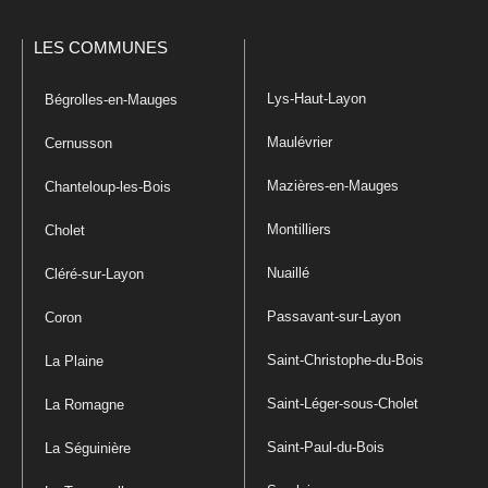
LES COMMUNES
Lys-Haut-Layon
Bégrolles-en-Mauges
Maulévrier
Cernusson
Mazières-en-Mauges
Chanteloup-les-Bois
Montilliers
Cholet
Nuaillé
Cléré-sur-Layon
Passavant-sur-Layon
Coron
Saint-Christophe-du-Bois
La Plaine
Saint-Léger-sous-Cholet
La Romagne
Saint-Paul-du-Bois
La Séguinière