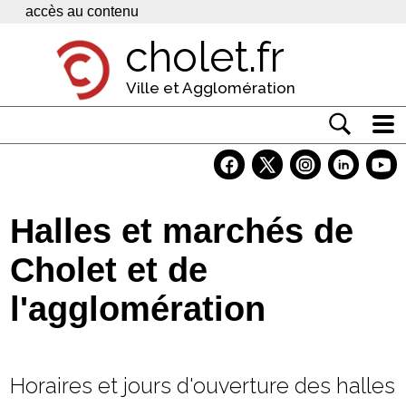
Panneau de gestion des cookies
accès au contenu
cholet.fr
Ville et Agglomération
Actualité
Vivre à Cholet
Halles et marchés de
Economie
Cholet et de
Services
l'agglomération
Contacts
Horaires et jours d'ouverture des halles