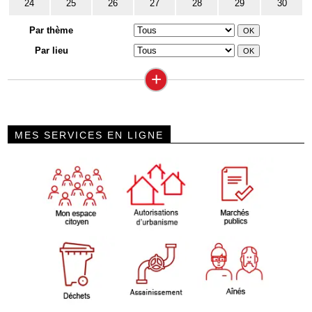
24
25
26
27
28
29
30
Par thème
Par lieu
+
MES SERVICES EN LIGNE