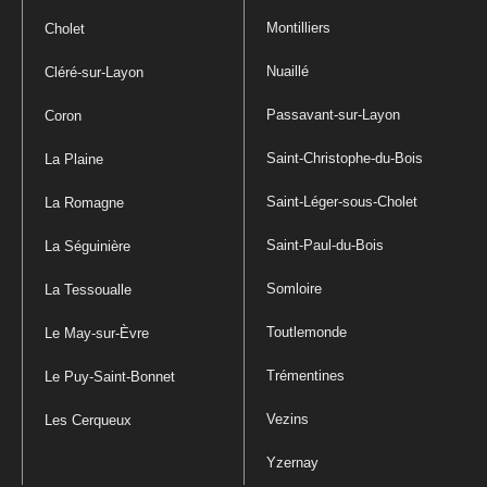
Montilliers
Cholet
Nuaillé
Cléré-sur-Layon
Passavant-sur-Layon
Coron
Saint-Christophe-du-Bois
La Plaine
Saint-Léger-sous-Cholet
La Romagne
Saint-Paul-du-Bois
La Séguinière
Somloire
La Tessoualle
Toutlemonde
Le May-sur-Èvre
Trémentines
Le Puy-Saint-Bonnet
Vezins
Les Cerqueux
Yzernay