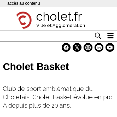
Panneau de gestion des cookies
accès au contenu
cholet.fr
Ville et Agglomération
Actualité
Vivre à Cholet
Cholet Basket
Economie
Services
Club de sport emblématique du
Contacts
Choletais, Cholet Basket évolue en pro
A depuis plus de 20 ans.