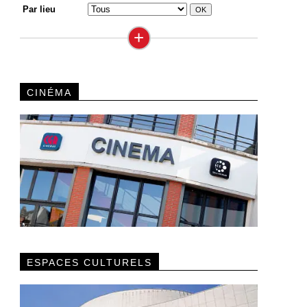
Par lieu
+
CINÉMA
ESPACES CULTURELS