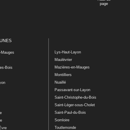
page
UNES
Lys-Haut-Layon
n-Mauges
Maulévrier
Mazières-en-Mauges
les-Bois
Montilliers
Nuaillé
ayon
Passavant-sur-Layon
Saint-Christophe-du-Bois
Saint-Léger-sous-Cholet
e
Saint-Paul-du-Bois
re
Somloire
le
Toutlemonde
Èvre