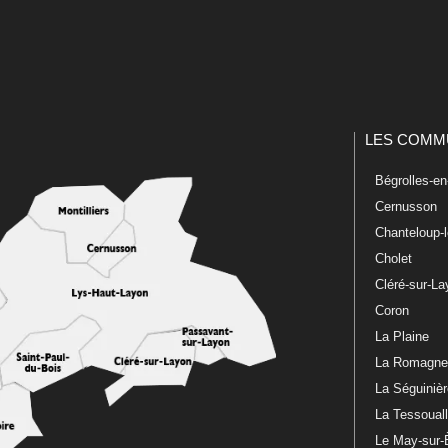
LES COMM
Bégrolles-e
Cernusson
Chanteloup-
Cholet
Cléré-sur-L
Coron
La Plaine
La Romagn
La Séguiniè
La Tessoual
Le May-sur-