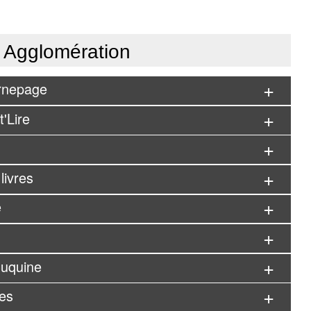
t Agglomération
urnepage
'Lire
livres
e
ouquine
res