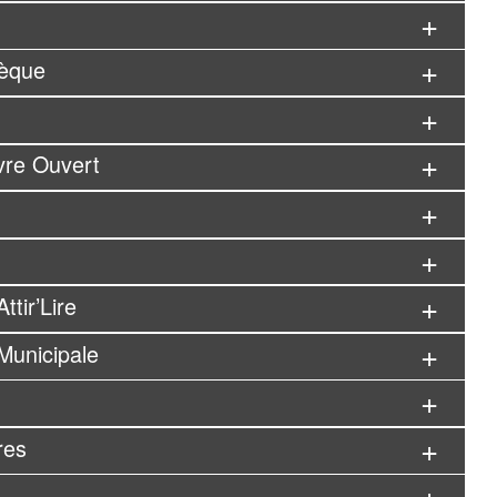
hèque
vre Ouvert
ttir’Lire
Municipale
res