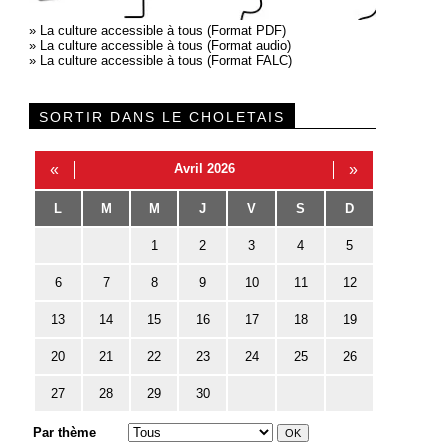
»
La culture accessible à tous (Format PDF)
»
La culture accessible à tous (Format audio)
»
La culture accessible à tous (Format FALC)
SORTIR DANS LE CHOLETAIS
«
Avril 2026
»
L
M
M
J
V
S
D
1
2
3
4
5
6
7
8
9
10
11
12
13
14
15
16
17
18
19
20
21
22
23
24
25
26
27
28
29
30
Par thème