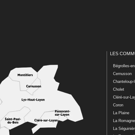
LES COMM
Bégrolles-e
Cernusson
Chanteloup-
Cholet
Cléré-sur-L
Coron
La Plaine
La Romagn
La Séguiniè