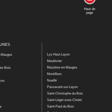
Haut de
page
UNES
Lys-Haut-Layon
n-Mauges
Maulévrier
Mazières-en-Mauges
les-Bois
Montilliers
Nuaillé
ayon
Passavant-sur-Layon
Saint-Christophe-du-Bois
Saint-Léger-sous-Cholet
e
Saint-Paul-du-Bois
re