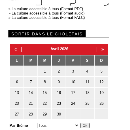
»
La culture accessible à tous (Format PDF)
»
La culture accessible à tous (Format audio)
»
La culture accessible à tous (Format FALC)
SORTIR DANS LE CHOLETAIS
«
Avril 2026
»
L
M
M
J
V
S
D
1
2
3
4
5
6
7
8
9
10
11
12
13
14
15
16
17
18
19
20
21
22
23
24
25
26
27
28
29
30
Par thème