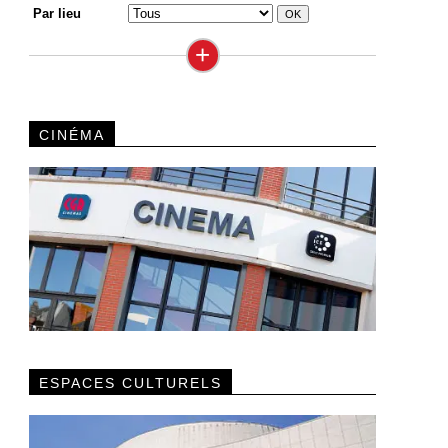
Par lieu
+
CINÉMA
ESPACES CULTURELS