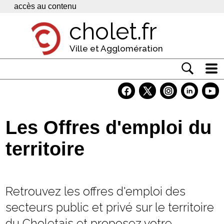
Panneau de gestion des cookies
accès au contenu
cholet.fr
Ville et Agglomération
Actualité
Vivre à Cholet
Les Offres d'emploi du
Economie
territoire
Services
Contacts
Retrouvez les offres d'emploi des
secteurs public et privé sur le territoire
du Choletais et proposez votre