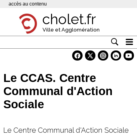
Panneau de gestion des cookies
accès au contenu
cholet.fr
Ville et Agglomération
Actualité
Vivre à Cholet
Le CCAS. Centre
Economie
Communal d'Action
Services
Sociale
Contacts
Le Centre Communal d'Action Sociale