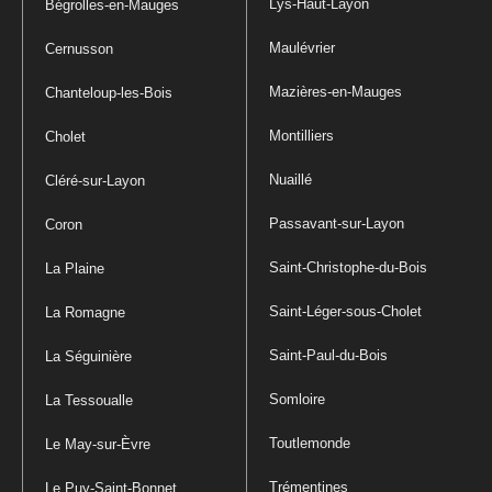
Lys-Haut-Layon
Bégrolles-en-Mauges
Maulévrier
Cernusson
Mazières-en-Mauges
Chanteloup-les-Bois
Montilliers
Cholet
Nuaillé
Cléré-sur-Layon
Passavant-sur-Layon
Coron
Saint-Christophe-du-Bois
La Plaine
Saint-Léger-sous-Cholet
La Romagne
Saint-Paul-du-Bois
La Séguinière
Somloire
La Tessoualle
Toutlemonde
Le May-sur-Èvre
Trémentines
Le Puy-Saint-Bonnet