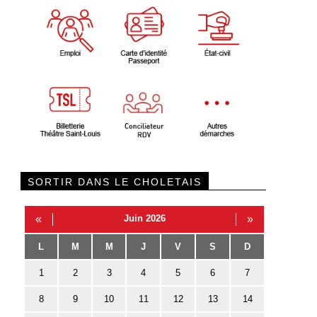
SORTIR DANS LE CHOLETAIS
«
Juin 2026
»
L
M
M
J
V
S
D
1
2
3
4
5
6
7
8
9
10
11
12
13
14