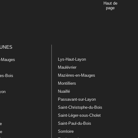
Haut de
page
UNES
Lys-Haut-Layon
n-Mauges
Maulévrier
Mazières-en-Mauges
les-Bois
Montilliers
Nuaillé
ayon
Passavant-sur-Layon
Saint-Christophe-du-Bois
Saint-Léger-sous-Cholet
e
Saint-Paul-du-Bois
re
Somloire
le