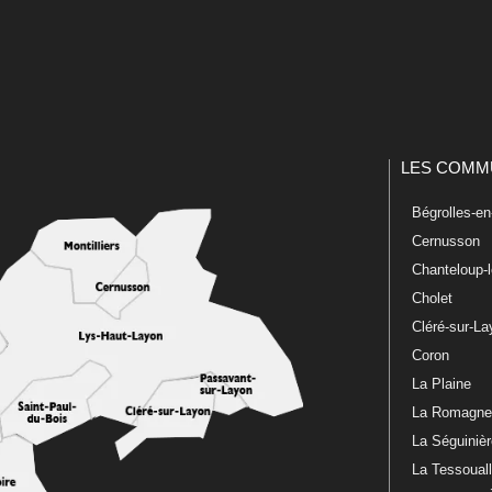
LES COMM
Bégrolles-e
Cernusson
Chanteloup-
Cholet
Cléré-sur-L
Coron
La Plaine
La Romagn
La Séguiniè
La Tessoual