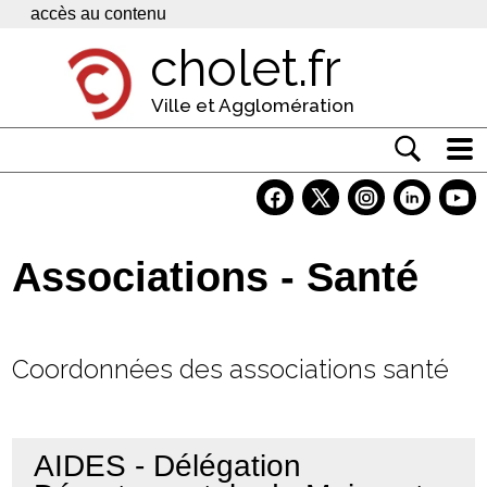
Panneau de gestion des cookies
accès au contenu
cholet.fr
Ville et Agglomération
Actualité
Vivre à Cholet
Associations - Santé
Economie
Services
Coordonnées des associations santé
Contacts
AIDES - Délégation