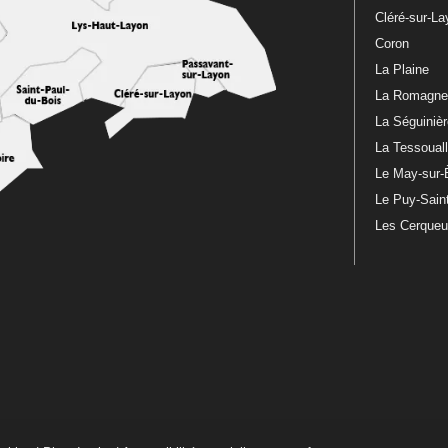
Cléré-sur-L
Coron
La Plaine
La Romagn
La Séguiniè
La Tessoual
Le May-sur-
Le Puy-Sain
Les Cerque