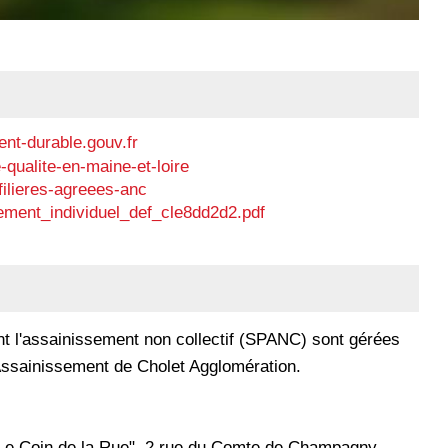
nt-durable.gouv.fr
qualite-en-maine-et-loire
filieres-agreees-anc
ement_individuel_def_cle8dd2d2.pdf
nt l'assainissement non collectif (SPANC) sont gérées
Assainissement de Cholet Agglomération.
"Le Coin de la Rue", 2 rue du Comte de Champagny,