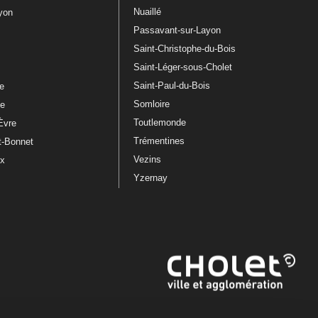
Nuaillé
ayon
Passavant-sur-Layon
Saint-Christophe-du-Bois
Saint-Léger-sous-Cholet
e
Saint-Paul-du-Bois
re
Somloire
le
Toutlemonde
Èvre
Trémentines
t-Bonnet
Vezins
ux
Yzernay