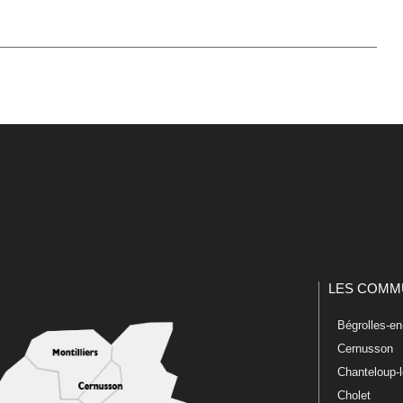
LES COMM
Bégrolles-e
Cernusson
Chanteloup-
Cholet