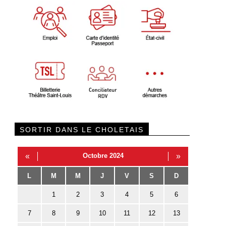
SORTIR DANS LE CHOLETAIS
«
Octobre 2024
»
L
M
M
J
V
S
D
1
2
3
4
5
6
7
8
9
10
11
12
13