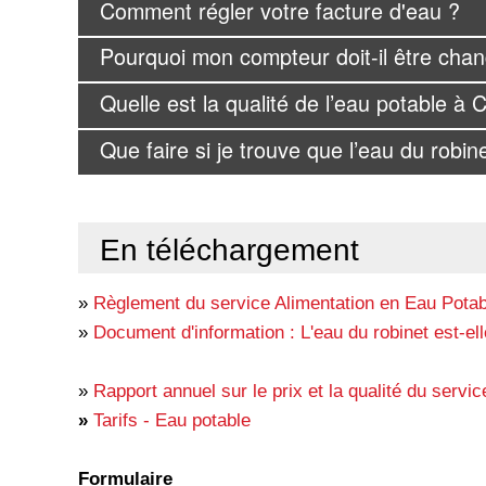
Comment régler votre facture d'eau ?
Pourquoi mon compteur doit-il être cha
Quelle est la qualité de l’eau potable à
Que faire si je trouve que l’eau du robin
En téléchargement
»
Règlement du service Alimentation en Eau Potab
»
Document d'information : L'eau du robinet est-elle
»
Rapport annuel sur le prix et la qualité du servic
»
Tarifs - Eau potable
Formulaire