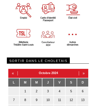
SORTIR DANS LE CHOLETAIS
«
Octobre 2024
»
L
M
M
J
V
S
D
1
2
3
4
5
6
7
8
9
10
11
12
13