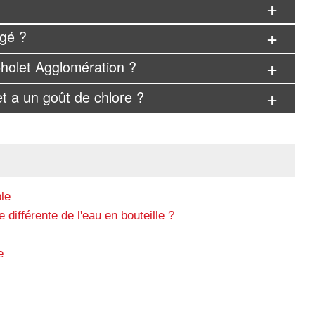
ngé ?
 Cholet Agglomération ?
et a un goût de chlore ?
le
 différente de l'eau en bouteille ?
e