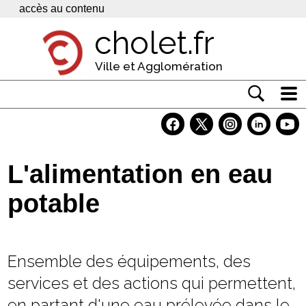
Panneau de gestion des cookies
accès au contenu
cholet.fr
Ville et Agglomération
Actualité
Vivre à Cholet
L'alimentation en eau
Economie
potable
Services
Contacts
Ensemble des équipements, des
services et des actions qui permettent,
en partant d'une eau prélevée dans le