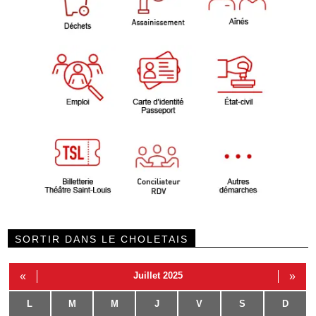
SORTIR DANS LE CHOLETAIS
«
Juillet 2025
»
L
M
M
J
V
S
D