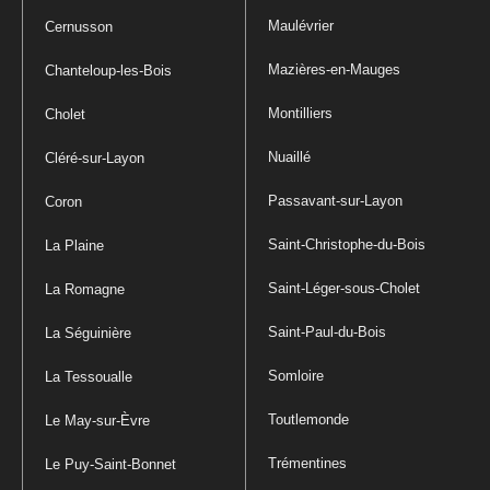
Maulévrier
Cernusson
Mazières-en-Mauges
Chanteloup-les-Bois
Montilliers
Cholet
Nuaillé
Cléré-sur-Layon
Passavant-sur-Layon
Coron
Saint-Christophe-du-Bois
La Plaine
Saint-Léger-sous-Cholet
La Romagne
Saint-Paul-du-Bois
La Séguinière
Somloire
La Tessoualle
Toutlemonde
Le May-sur-Èvre
Trémentines
Le Puy-Saint-Bonnet