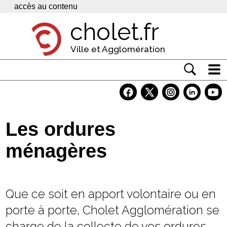
Panneau de gestion des cookies
accès au contenu
cholet.fr
Ville et Agglomération
Actualité
Vivre à Cholet
Les ordures
Economie
ménagères
Services
Contacts
Que ce soit en apport volontaire ou en
porte à porte, Cholet Agglomération se
charge de la collecte de vos ordures