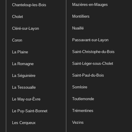
Mazières-en-Mauges
Chanteloup-les-Bois
Montilliers
Cholet
Nuaillé
Cléré-sur-Layon
Passavant-sur-Layon
Coron
Saint-Christophe-du-Bois
La Plaine
Saint-Léger-sous-Cholet
La Romagne
Saint-Paul-du-Bois
La Séguinière
Somloire
La Tessoualle
Toutlemonde
Le May-sur-Èvre
Trémentines
Le Puy-Saint-Bonnet
Vezins
Les Cerqueux