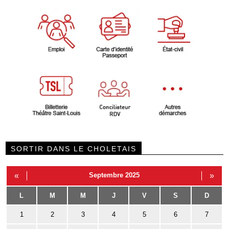
SORTIR DANS LE CHOLETAIS
«
Septembre 2025
»
L
M
M
J
V
S
D
1
2
3
4
5
6
7