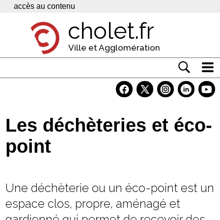
Panneau de gestion des cookies
accès au contenu
cholet.fr
Ville et Agglomération
Actualité
Vivre à Cholet
Les déchèteries et éco-
Economie
point
Services
Contacts
Une déchèterie ou un éco-point est un
espace clos, propre, aménagé et
gardienné qui permet de recevoir des