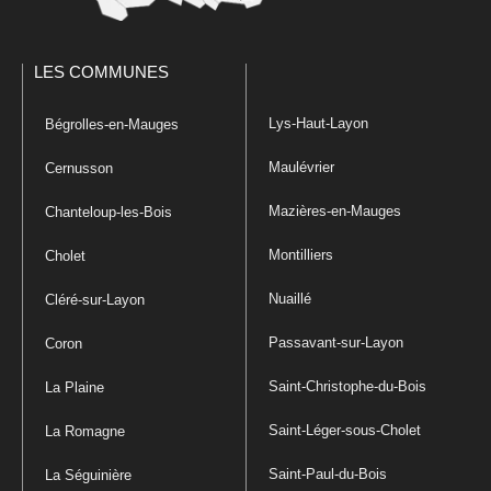
LES COMMUNES
Lys-Haut-Layon
Bégrolles-en-Mauges
Maulévrier
Cernusson
Mazières-en-Mauges
Chanteloup-les-Bois
Montilliers
Cholet
Nuaillé
Cléré-sur-Layon
Passavant-sur-Layon
Coron
Saint-Christophe-du-Bois
La Plaine
Saint-Léger-sous-Cholet
La Romagne
Saint-Paul-du-Bois
La Séguinière