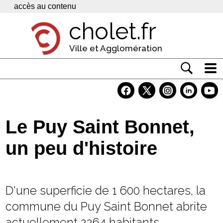
Panneau de gestion des cookies
accès au contenu
cholet.fr
Ville et Agglomération
Actualité
Vivre à Cholet
Le Puy Saint Bonnet,
Economie
un peu d'histoire
Services
Contacts
D'une superficie de 1 600 hectares, la
commune du Puy Saint Bonnet abrite
actuellement 2264 habitants,