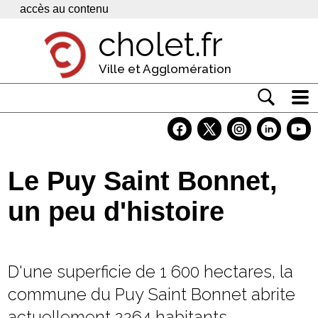
Panneau de gestion des cookies
accès au contenu
cholet.fr
Ville et Agglomération
Actualité
Vivre à Cholet
Le Puy Saint Bonnet,
Economie
un peu d'histoire
Services
Contacts
D'une superficie de 1 600 hectares, la
commune du Puy Saint Bonnet abrite
actuellement 2264 habitants,