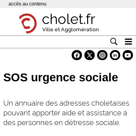
Panneau de gestion des cookies
accès au contenu
cholet.fr
Ville et Agglomération
Actualité
Vivre à Cholet
SOS urgence sociale
Economie
Services
Un annuaire des adresses choletaises
Contacts
pouvant apporter aide et assistance à
des personnes en détresse sociale.