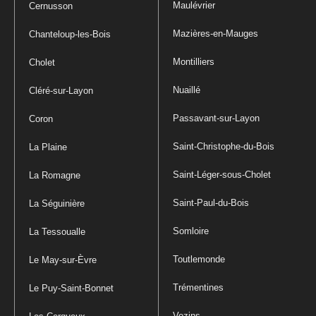
Maulévrier
Cernusson
Mazières-en-Mauges
Chanteloup-les-Bois
Montilliers
Cholet
Nuaillé
Cléré-sur-Layon
Passavant-sur-Layon
Coron
Saint-Christophe-du-Bois
La Plaine
Saint-Léger-sous-Cholet
La Romagne
Saint-Paul-du-Bois
La Séguinière
Somloire
La Tessoualle
Toutlemonde
Le May-sur-Èvre
Trémentines
Le Puy-Saint-Bonnet
Vezins