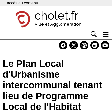
Panneau de gestion des cookies
accès au contenu
cholet.fr
Ville et Agglomération
Actualité
Vivre à Cholet
Le Plan Local
Economie
d'Urbanisme
Services
intercommunal tenant
Contacts
lieu de Programme
Local de l'Habitat