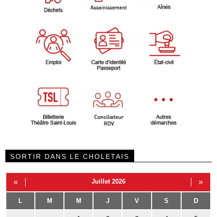
SORTIR DANS LE CHOLETAIS
«
Juillet 2026
»
L
M
M
J
V
S
D