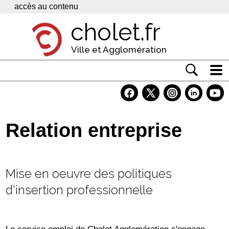
Panneau de gestion des cookies
accès au contenu
cholet.fr
Ville et Agglomération
Actualité
Vivre à Cholet
Relation entreprise
Economie
Services
Mise en oeuvre des politiques
Contacts
d'insertion professionnelle
Le service emploi de Cholet Agglomération s'engage