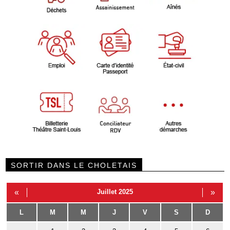
SORTIR DANS LE CHOLETAIS
«
Juillet 2025
»
L
M
M
J
V
S
D