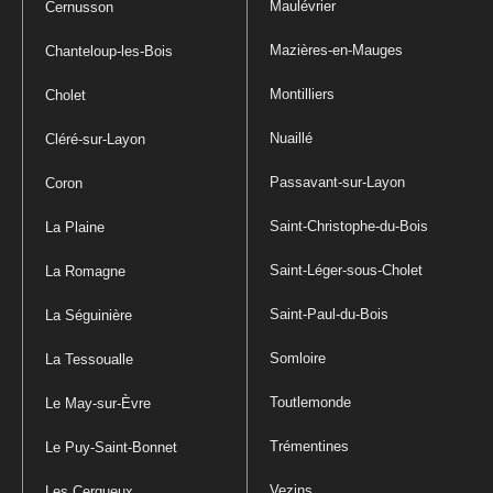
Maulévrier
Cernusson
Mazières-en-Mauges
Chanteloup-les-Bois
Montilliers
Cholet
Nuaillé
Cléré-sur-Layon
Passavant-sur-Layon
Coron
Saint-Christophe-du-Bois
La Plaine
Saint-Léger-sous-Cholet
La Romagne
Saint-Paul-du-Bois
La Séguinière
Somloire
La Tessoualle
Toutlemonde
Le May-sur-Èvre
Trémentines
Le Puy-Saint-Bonnet
Vezins
Les Cerqueux