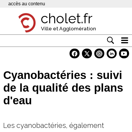
Panneau de gestion des cookies
accès au contenu
cholet.fr
Ville et Agglomération
Actualité
Vivre à Cholet
Cyanobactéries : suivi
Economie
de la qualité des plans
Services
d'eau
Contacts
Les cyanobactéries, également