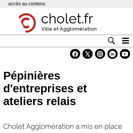
Panneau de gestion des cookies
accès au contenu
cholet.fr
Ville et Agglomération
Actualité
Vivre à Cholet
Pépinières
Economie
d'entreprises et
Services
ateliers relais
Contacts
Cholet Agglomération a mis en place