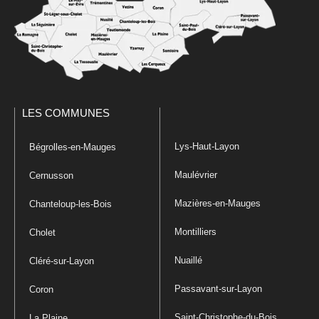
LES COMMUNES
Lys-Haut-Layon
Bégrolles-en-Mauges
Maulévrier
Cernusson
Mazières-en-Mauges
Chanteloup-les-Bois
Montilliers
Cholet
Nuaillé
Cléré-sur-Layon
Passavant-sur-Layon
Coron
Saint-Christophe-du-Bois
La Plaine