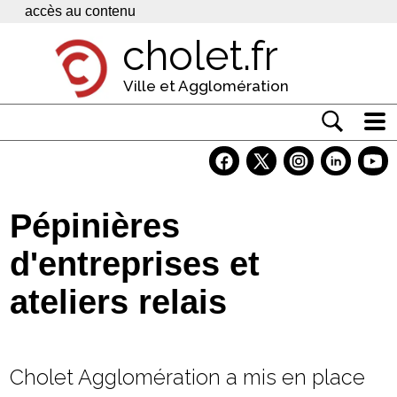
Panneau de gestion des cookies
accès au contenu
cholet.fr
Ville et Agglomération
Actualité
Vivre à Cholet
Pépinières
Economie
d'entreprises et
Services
ateliers relais
Contacts
Cholet Agglomération a mis en place