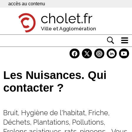
Panneau de gestion des cookies
accès au contenu
cholet.fr
Ville et Agglomération
Actualité
Vivre à Cholet
Les Nuisances. Qui
Economie
contacter ?
Services
Contacts
Bruit, Hygiène de l'habitat, Friche,
Déchets, Plantations, Pollutions,
Frelons asiatiques, rats, pigeons... Vous