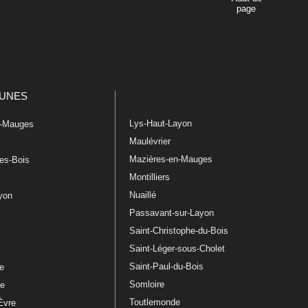
page
UNES
Lys-Haut-Layon
n-Mauges
Maulévrier
Mazières-en-Mauges
les-Bois
Montilliers
Nuaillé
ayon
Passavant-sur-Layon
Saint-Christophe-du-Bois
Saint-Léger-sous-Cholet
e
Saint-Paul-du-Bois
re
Somloire
le
Toutlemonde
Èvre