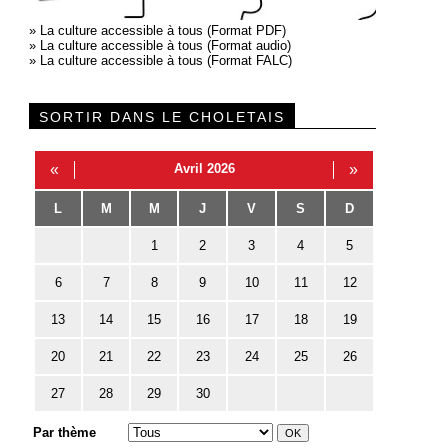
»
La culture accessible à tous (Format PDF)
»
La culture accessible à tous (Format audio)
»
La culture accessible à tous (Format FALC)
SORTIR DANS LE CHOLETAIS
«
Avril 2026
»
L
M
M
J
V
S
D
1
2
3
4
5
6
7
8
9
10
11
12
13
14
15
16
17
18
19
20
21
22
23
24
25
26
27
28
29
30
Par thème