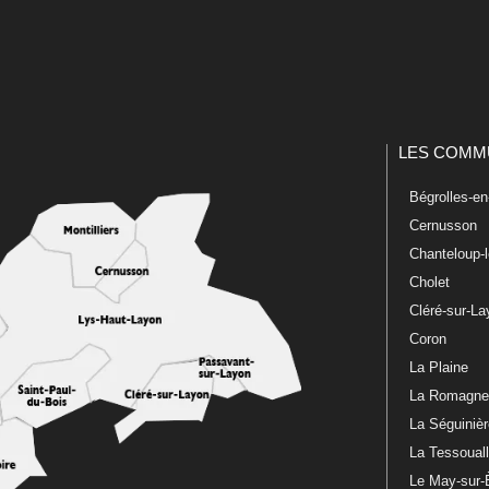
LES COMM
Bégrolles-e
Cernusson
Chanteloup-
Cholet
Cléré-sur-L
Coron
La Plaine
La Romagn
La Séguiniè
La Tessoual
Le May-sur-