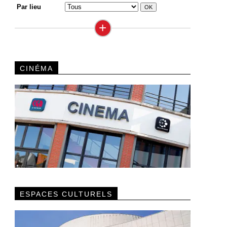
Par lieu
+
CINÉMA
ESPACES CULTURELS