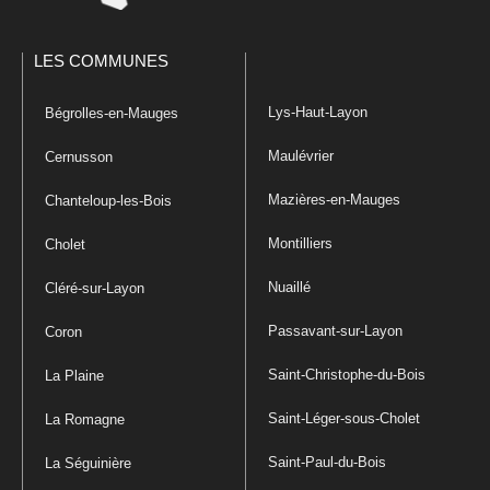
LES COMMUNES
Lys-Haut-Layon
Bégrolles-en-Mauges
Maulévrier
Cernusson
Mazières-en-Mauges
Chanteloup-les-Bois
Montilliers
Cholet
Nuaillé
Cléré-sur-Layon
Passavant-sur-Layon
Coron
Saint-Christophe-du-Bois
La Plaine
Saint-Léger-sous-Cholet
La Romagne
Saint-Paul-du-Bois
La Séguinière