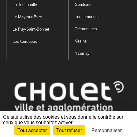
Somloire
La Tessoualle
Toutlemonde
Le May-sur-Èvre
Trémentines
Le Puy-Saint-Bonnet
Vezins
Les Cerqueux
Yzernay
Ce site utilise des cookies et vous donne le contrôle sur
ceux que vous souhaitez activer
Mentions légales
|
Politique de confidentialité
|
Politique de gestion
Tout accepter
Tout refuser
Personnaliser
des cookies
|
Plan du site
|
Accessibilité : partiellement conforme