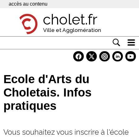
Panneau de gestion des cookies
accès au contenu
cholet.fr
Ville et Agglomération
Actualité
Vivre à Cholet
Ecole d'Arts du
Economie
Choletais. Infos
Services
pratiques
Contacts
Vous souhaitez vous inscrire à l'école