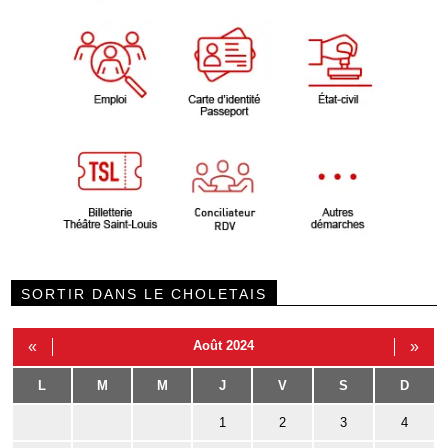
SORTIR DANS LE CHOLETAIS
«
Août 2024
»
L
M
M
J
V
S
D
1
2
3
4