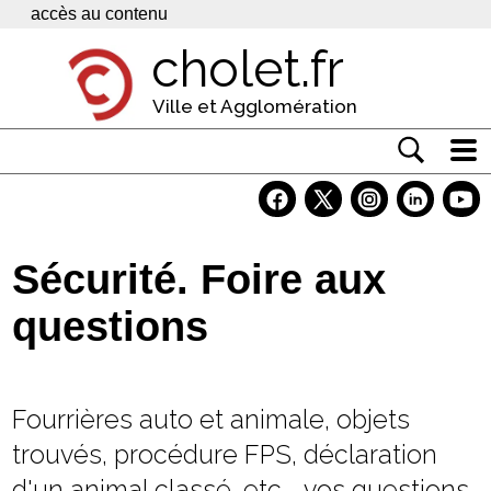
Panneau de gestion des cookies
accès au contenu
cholet.fr
Ville et Agglomération
Actualité
Vivre à Cholet
Sécurité. Foire aux
Economie
questions
Services
Contacts
Fourrières auto et animale, objets
trouvés, procédure FPS, déclaration
d'un animal classé, etc... vos questions