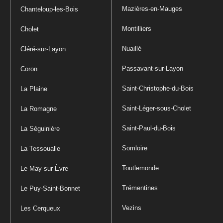
Mazières-en-Mauges
Chanteloup-les-Bois
Montilliers
Cholet
Nuaillé
Cléré-sur-Layon
Passavant-sur-Layon
Coron
Saint-Christophe-du-Bois
La Plaine
Saint-Léger-sous-Cholet
La Romagne
Saint-Paul-du-Bois
La Séguinière
Somloire
La Tessoualle
Toutlemonde
Le May-sur-Èvre
Trémentines
Le Puy-Saint-Bonnet
Vezins
Les Cerqueux