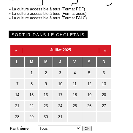
»
La culture accessible à tous (Format PDF)
»
La culture accessible à tous (Format audio)
»
La culture accessible à tous (Format FALC)
SORTIR DANS LE CHOLETAIS
«
Juillet 2025
»
L
M
M
J
V
S
D
1
2
3
4
5
6
7
8
9
10
11
12
13
14
15
16
17
18
19
20
21
22
23
24
25
26
27
28
29
30
31
Par thème