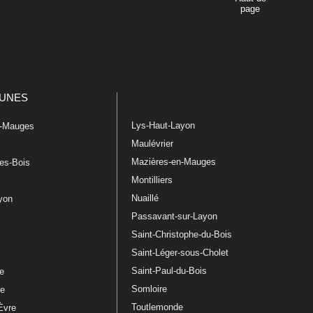
page
UNES
Lys-Haut-Layon
n-Mauges
Maulévrier
Mazières-en-Mauges
les-Bois
Montilliers
Nuaillé
ayon
Passavant-sur-Layon
Saint-Christophe-du-Bois
Saint-Léger-sous-Cholet
e
Saint-Paul-du-Bois
re
Somloire
le
Toutlemonde
Èvre