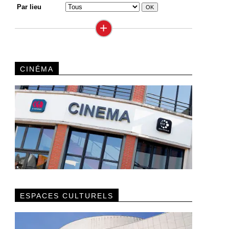
Par lieu
+
CINÉMA
ESPACES CULTURELS