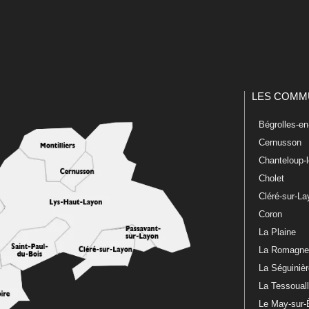
LES COMM
Bégrolles-e
Cernusson
Chanteloup-
Cholet
Cléré-sur-L
Coron
La Plaine
La Romagn
La Séguiniè
La Tessoual
Le May-sur-