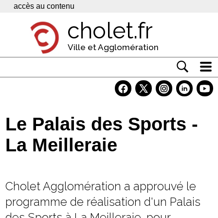
Panneau de gestion des cookies
accès au contenu
cholet.fr
Ville et Agglomération
Actualité
Vivre à Cholet
Le Palais des Sports -
Economie
La Meilleraie
Services
Contacts
Cholet Agglomération a approuvé le
programme de réalisation d'un Palais
des Sports à La Meilleraie, pour