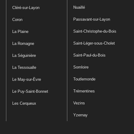
Nuaillé
Cléré-sur-Layon
Passavant-sur-Layon
Coron
Saint-Christophe-du-Bois
La Plaine
Saint-Léger-sous-Cholet
La Romagne
Saint-Paul-du-Bois
La Séguinière
Somloire
La Tessoualle
Toutlemonde
Le May-sur-Èvre
Trémentines
Le Puy-Saint-Bonnet
Vezins
Les Cerqueux
Yzernay