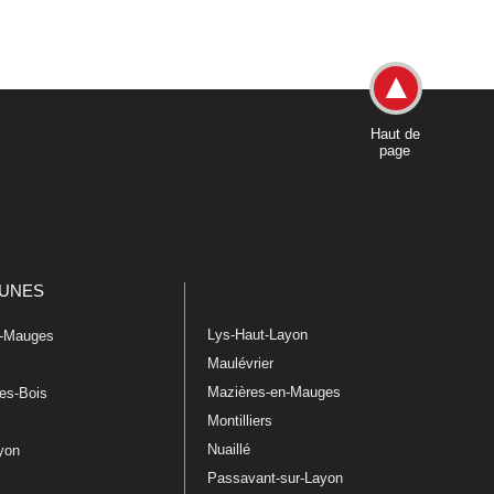
Haut de
page
UNES
Lys-Haut-Layon
n-Mauges
Maulévrier
Mazières-en-Mauges
les-Bois
Montilliers
Nuaillé
ayon
Passavant-sur-Layon