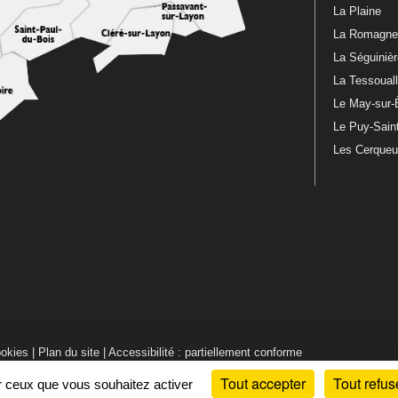
La Plaine
La Romagn
La Séguiniè
La Tessoual
Le May-sur-
Le Puy-Sain
Les Cerque
ookies
|
Plan du site
|
Accessibilité : partiellement conforme
Tout accepter
Tout refus
ur ceux que vous souhaitez activer