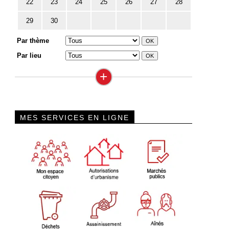
22
23
24
25
26
27
28
29
30
Par thème
Par lieu
+
MES SERVICES EN LIGNE