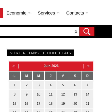
Economie
Services
Contacts
X
SORTIR DANS LE CHOLETAIS
«
Juin 2026
»
L
M
M
J
V
S
D
1
2
3
4
5
6
7
8
9
10
11
12
13
14
15
16
17
18
19
20
21