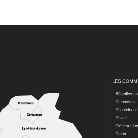
LES COMM
Bégrolles-e
Cernusson
Chanteloup-
Cholet
Cléré-sur-L
Coron