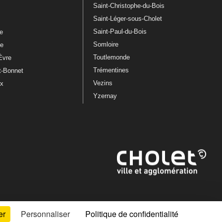
Saint-Christophe-du-Bois
Saint-Léger-sous-Cholet
e
Saint-Paul-du-Bois
re
Somloire
le
Toutlemonde
Èvre
Trémentines
t-Bonnet
Vezins
ux
Yzernay
er
Personnaliser
Politique de confidentialité
Artiphp - Ronald Guérin
© 2001-2024 est un logiciel libre distribué sous licence GPL.