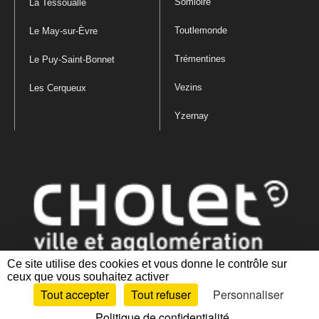
Somloire
La Tessoualle
Toutlemonde
Le May-sur-Èvre
Trémentines
Le Puy-Saint-Bonnet
Vezins
Les Cerqueux
Yzernay
Ce site utilise des cookies et vous donne le contrôle sur
ceux que vous souhaitez activer
Mentions légales
|
Politique de confidentialité
|
Politique de gestion
Tout accepter
Tout refuser
Personnaliser
des cookies
|
Plan du site
|
Accessibilité : partiellement conforme
Politique de confidentialité