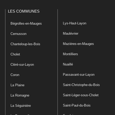
LES COMMUNES
Lys-Haut-Layon
Bégrolles-en-Mauges
Maulévrier
Cernusson
Mazières-en-Mauges
Chanteloup-les-Bois
Montilliers
Cholet
Nuaillé
Cléré-sur-Layon
Passavant-sur-Layon
Coron
Saint-Christophe-du-Bois
La Plaine
Saint-Léger-sous-Cholet
La Romagne
Saint-Paul-du-Bois
La Séguinière