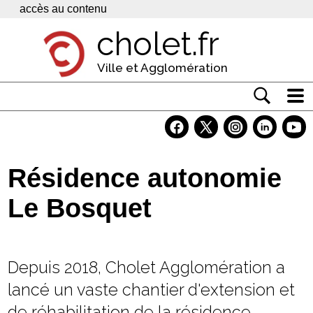
Panneau de gestion des cookies
accès au contenu
cholet.fr
Ville et Agglomération
Actualité
Vivre à Cholet
Résidence autonomie
Economie
Le Bosquet
Services
Contacts
Depuis 2018, Cholet Agglomération a
lancé un vaste chantier d'extension et
de réhabilitation de la résidence