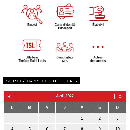
SORTIR DANS LE CHOLETAIS
«
Avril 2022
»
L
M
M
J
V
S
D
1
2
3
4
5
6
7
8
9
10