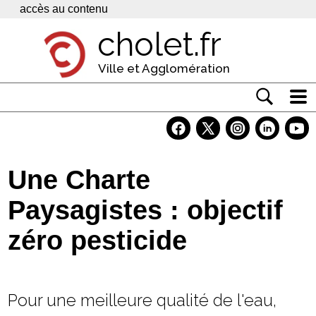
Panneau de gestion des cookies
accès au contenu
cholet.fr
Ville et Agglomération
Actualité
Vivre à Cholet
Une Charte
Economie
Paysagistes : objectif
Services
zéro pesticide
Contacts
Pour une meilleure qualité de l'eau,