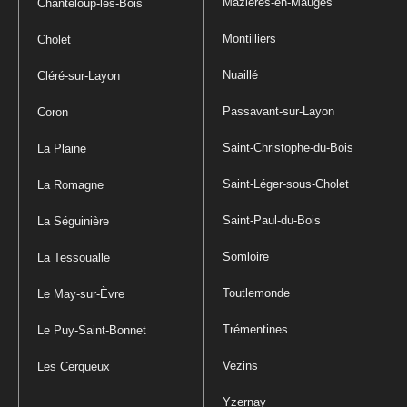
Mazières-en-Mauges
Chanteloup-les-Bois
Montilliers
Cholet
Nuaillé
Cléré-sur-Layon
Passavant-sur-Layon
Coron
Saint-Christophe-du-Bois
La Plaine
Saint-Léger-sous-Cholet
La Romagne
Saint-Paul-du-Bois
La Séguinière
Somloire
La Tessoualle
Toutlemonde
Le May-sur-Èvre
Trémentines
Le Puy-Saint-Bonnet
Vezins
Les Cerqueux
Yzernay