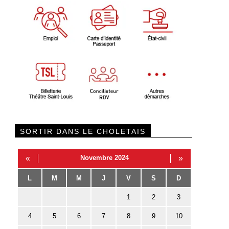
SORTIR DANS LE CHOLETAIS
«
Novembre 2024
»
L
M
M
J
V
S
D
1
2
3
4
5
6
7
8
9
10