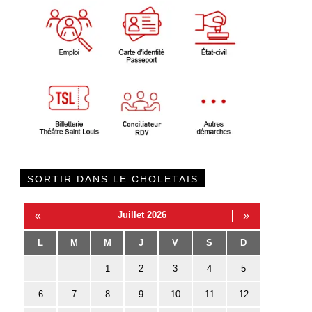
SORTIR DANS LE CHOLETAIS
«
Juillet 2026
»
L
M
M
J
V
S
D
1
2
3
4
5
6
7
8
9
10
11
12