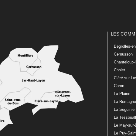
LES COMM
Bégrolles-e
Cernusson
Chanteloup-
Cholet
Cléré-sur-L
Coron
La Plaine
La Romagn
La Séguiniè
La Tessoual
Le May-sur-
Le Puy-Sain