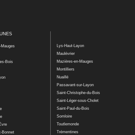
UNES
Lys-Haut-Layon
n-Mauges
Maulévrier
Mazières-en-Mauges
les-Bois
Montilliers
Nuaillé
ayon
Passavant-sur-Layon
Saint-Christophe-du-Bois
Saint-Léger-sous-Cholet
e
Saint-Paul-du-Bois
re
Somloire
le
Toutlemonde
Èvre
Trémentines
t-Bonnet