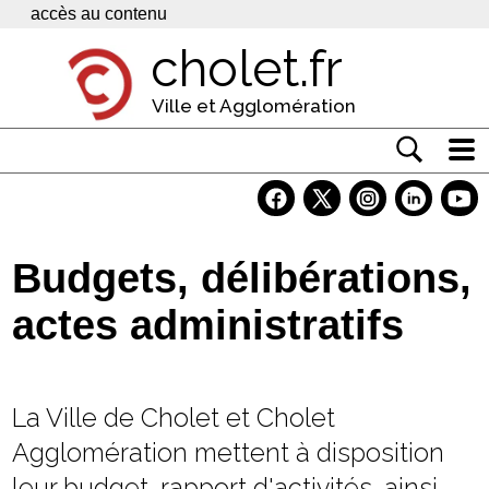
Panneau de gestion des cookies
accès au contenu
cholet.fr
Ville et Agglomération
Actualité
Vivre à Cholet
Budgets, délibérations,
Economie
actes administratifs
Services
Contacts
La Ville de Cholet et Cholet
Agglomération mettent à disposition
leur budget, rapport d'activités, ainsi