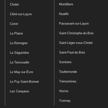
Montilliers
Cholet
Nuaillé
Cléré-sur-Layon
Passavant-sur-Layon
Coron
Saint-Christophe-du-Bois
La Plaine
Saint-Léger-sous-Cholet
La Romagne
Saint-Paul-du-Bois
La Séguinière
Somloire
La Tessoualle
Toutlemonde
Le May-sur-Èvre
Trémentines
Le Puy-Saint-Bonnet
Vezins
Les Cerqueux
Yzernay