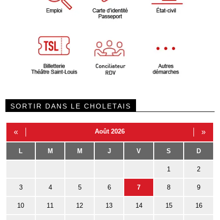
SORTIR DANS LE CHOLETAIS
«
Août 2026
»
L
M
M
J
V
S
D
1
2
3
4
5
6
7
8
9
10
11
12
13
14
15
16