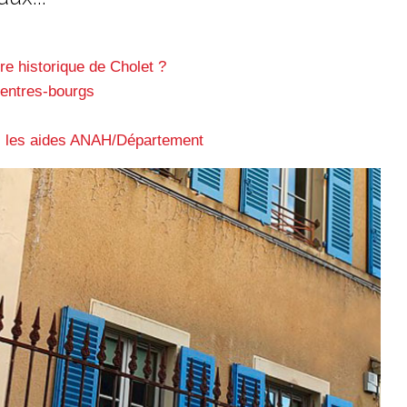
re historique de Cholet ?
centres-bourgs
E, les aides ANAH/Département