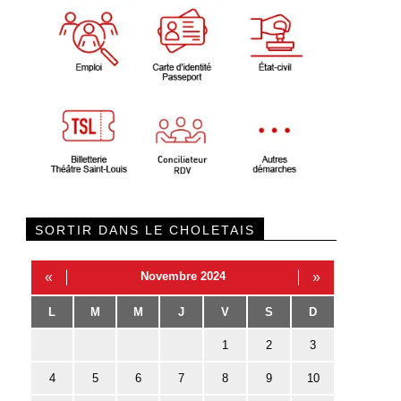
SORTIR DANS LE CHOLETAIS
«
Novembre 2024
»
L
M
M
J
V
S
D
1
2
3
4
5
6
7
8
9
10