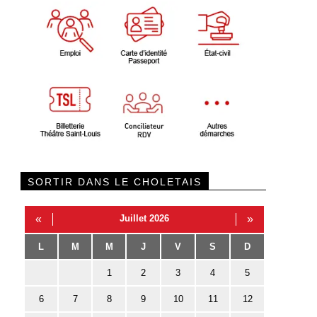
SORTIR DANS LE CHOLETAIS
«
Juillet 2026
»
L
M
M
J
V
S
D
1
2
3
4
5
6
7
8
9
10
11
12