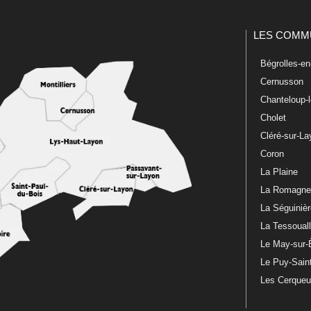
LES COMM
Bégrolles-e
Cernusson
Chanteloup-
Cholet
Cléré-sur-L
Coron
La Plaine
La Romagn
La Séguiniè
La Tessoual
Le May-sur-
Le Puy-Sain
Les Cerque