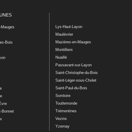
UNES
Lys-Haut-Layon
n-Mauges
Maulévrier
Mazières-en-Mauges
les-Bois
Montilliers
Nuaillé
ayon
Passavant-sur-Layon
Saint-Christophe-du-Bois
Saint-Léger-sous-Cholet
e
Saint-Paul-du-Bois
re
Somloire
le
Toutlemonde
Èvre
Trémentines
t-Bonnet
Vezins
ux
Yzernay