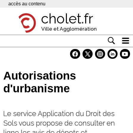
Panneau de gestion des cookies
accès au contenu
cholet.fr
Ville et Agglomération
Actualité
Vivre à Cholet
Autorisations
Economie
d'urbanisme
Services
Contacts
Le service Application du Droit des
Sols vous propose de consulter en
ligne les avis de dépots et