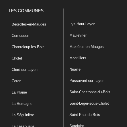
LES COMMUNES
Lys-Haut-Layon
Bégrolles-en-Mauges
Maulévrier
Cernusson
Mazières-en-Mauges
Chanteloup-les-Bois
Montilliers
Cholet
Nuaillé
Cléré-sur-Layon
Passavant-sur-Layon
Coron
Saint-Christophe-du-Bois
La Plaine
Saint-Léger-sous-Cholet
La Romagne
Saint-Paul-du-Bois
La Séguinière
Somloire
La Tessoualle