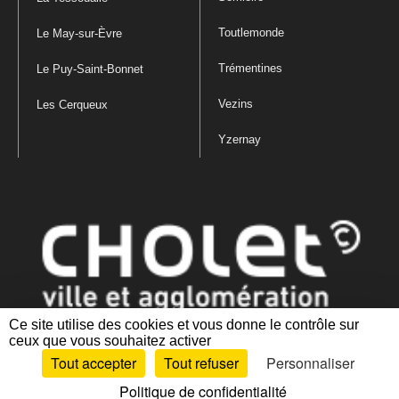
Toutlemonde
Le May-sur-Èvre
Trémentines
Le Puy-Saint-Bonnet
Vezins
Les Cerqueux
Yzernay
Ce site utilise des cookies et vous donne le contrôle sur
ceux que vous souhaitez activer
Mentions légales
|
Politique de confidentialité
|
Politique de gestion
Tout accepter
Tout refuser
Personnaliser
des cookies
|
Plan du site
|
Accessibilité : partiellement conforme
Politique de confidentialité