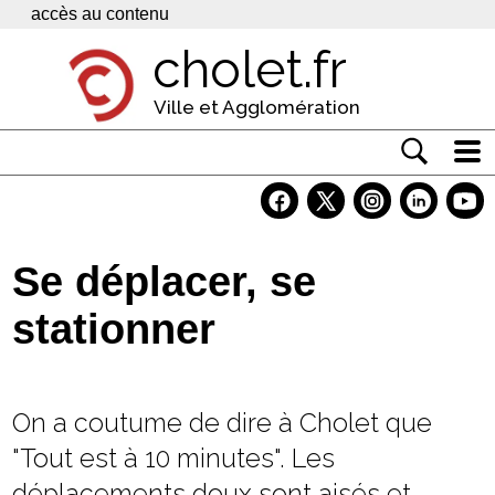
Panneau de gestion des cookies
accès au contenu
cholet.fr
Ville et Agglomération
Actualité
Vivre à Cholet
Se déplacer, se
Economie
stationner
Services
Contacts
On a coutume de dire à Cholet que
"Tout est à 10 minutes". Les
déplacements doux sont aisés et