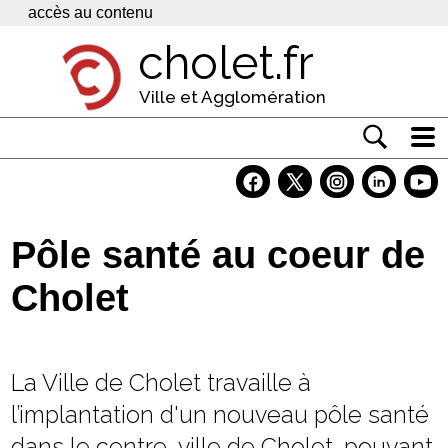
Panneau de gestion des cookies
accès au contenu
cholet.fr
Ville et Agglomération
Actualité
Vivre à Cholet
Pôle santé au coeur de
Economie
Cholet
Services
Contacts
La Ville de Cholet travaille à
l’implantation d'un nouveau pôle santé
dans le centre-ville de Cholet, pouvant