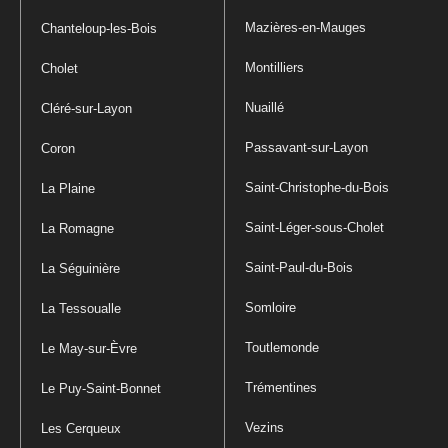
Mazières-en-Mauges
Chanteloup-les-Bois
Montilliers
Cholet
Nuaillé
Cléré-sur-Layon
Passavant-sur-Layon
Coron
Saint-Christophe-du-Bois
La Plaine
Saint-Léger-sous-Cholet
La Romagne
Saint-Paul-du-Bois
La Séguinière
Somloire
La Tessoualle
Toutlemonde
Le May-sur-Èvre
Trémentines
Le Puy-Saint-Bonnet
Vezins
Les Cerqueux