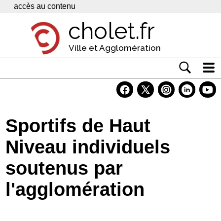
Panneau de gestion des cookies
accès au contenu
cholet.fr
Ville et Agglomération
Actualité
Vivre à Cholet
Sportifs de Haut
Economie
Niveau individuels
Services
soutenus par
Contacts
l'agglomération