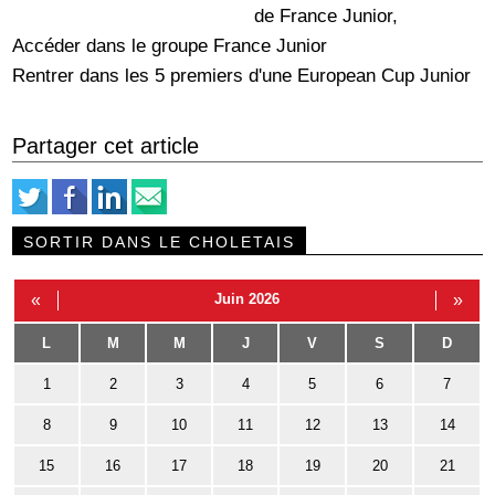
de France Junior,
Accéder dans le groupe France Junior
Rentrer dans les 5 premiers d'une European Cup Junior
Partager cet article
SORTIR DANS LE CHOLETAIS
«
Juin 2026
»
L
M
M
J
V
S
D
1
2
3
4
5
6
7
8
9
10
11
12
13
14
15
16
17
18
19
20
21