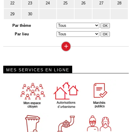
22
23
24
25
26
27
28
29
30
Par thème
Par lieu
+
MES SERVICES EN LIGNE