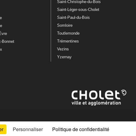
Saint-Christophe-du-Bois
Saint-Léger-sous-Cholet
e
Saint-Paul-du-Bois
re
Somloire
le
Toutlemonde
Èvre
Trémentines
t-Bonnet
Vezins
ux
Yzernay
er
Personnaliser
Politique de confidentialité
Artiphp - Ronald Guérin
© 2001-2024 est un logiciel libre distribué sous licence GPL.