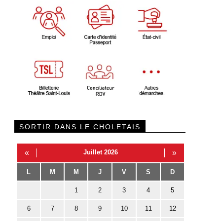
SORTIR DANS LE CHOLETAIS
«
Juillet 2026
»
L
M
M
J
V
S
D
1
2
3
4
5
6
7
8
9
10
11
12