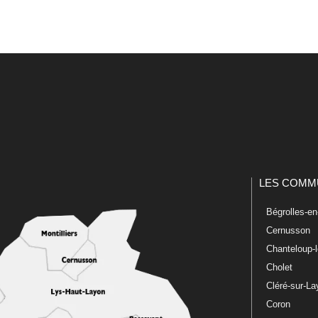
LES COMM
Bégrolles-e
Cernusson
Chanteloup-
Cholet
Cléré-sur-L
Coron