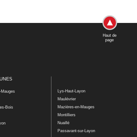
Haut de
page
UNES
Lys-Haut-Layon
n-Mauges
Maulévrier
Mazières-en-Mauges
les-Bois
Montilliers
Nuaillé
ayon
Passavant-sur-Layon