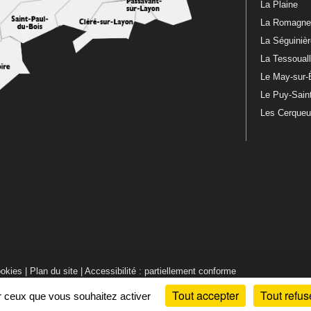
La Plaine
La Romagn
La Séguiniè
La Tessoual
Le May-sur-
Le Puy-Sain
Les Cerque
ookies
|
Plan du site
|
Accessibilité : partiellement conforme
Tout accepter
Tout refus
ur ceux que vous souhaitez activer