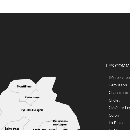
LES COMM
Bégrolles-e
Cernusson
Chanteloup-
Cholet
Cléré-sur-L
Coron
La Plaine