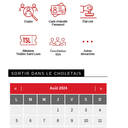
SORTIR DANS LE CHOLETAIS
«
Août 2024
»
L
M
M
J
V
S
D
1
2
3
4
5
6
7
8
9
10
11