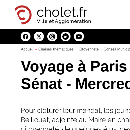
Panneau de gestion des cookies
cholet.fr
Ville et Agglomération
Accueil
Chaines thématiques
Citoyenneté
Conseil Municip
Voyage à Paris 
Sénat - Mercred
Pour clôturer leur mandat, les jeu
Beillouet, adjointe au Maire en cha
citoyenneté, de quelques élus, de