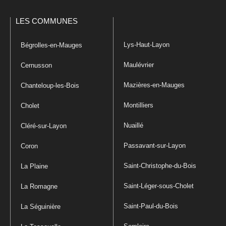
LES COMMUNES
Lys-Haut-Layon
Bégrolles-en-Mauges
Maulévrier
Cernusson
Mazières-en-Mauges
Chanteloup-les-Bois
Montilliers
Cholet
Nuaillé
Cléré-sur-Layon
Passavant-sur-Layon
Coron
Saint-Christophe-du-Bois
La Plaine
Saint-Léger-sous-Cholet
La Romagne
Saint-Paul-du-Bois
La Séguinière