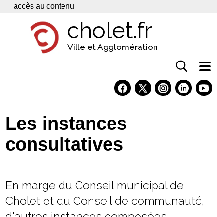
Panneau de gestion des cookies
accès au contenu
cholet.fr
Ville et Agglomération
Actualité
Vivre à Cholet
Les instances
Economie
consultatives
Services
Contacts
En marge du Conseil municipal de
Cholet et du Conseil de communauté,
d'autres instances composées