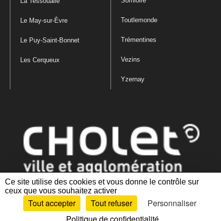
Somloire
La Tessoualle
Toutlemonde
Le May-sur-Èvre
Trémentines
Le Puy-Saint-Bonnet
Vezins
Les Cerqueux
Yzernay
Ce site utilise des cookies et vous donne le contrôle sur
ceux que vous souhaitez activer
Mentions légales
|
Politique de confidentialité
|
Politique de gestion
Tout accepter
Tout refuser
Personnaliser
des cookies
|
Plan du site
|
Accessibilité : partiellement conforme
Politique de confidentialité