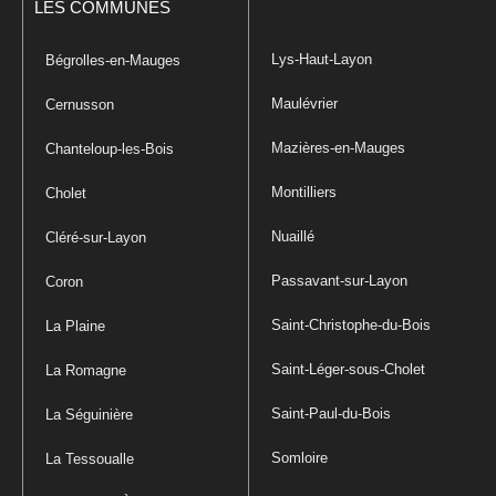
LES COMMUNES
Lys-Haut-Layon
Bégrolles-en-Mauges
Maulévrier
Cernusson
Mazières-en-Mauges
Chanteloup-les-Bois
Montilliers
Cholet
Nuaillé
Cléré-sur-Layon
Passavant-sur-Layon
Coron
Saint-Christophe-du-Bois
La Plaine
Saint-Léger-sous-Cholet
La Romagne
Saint-Paul-du-Bois
La Séguinière
Somloire
La Tessoualle