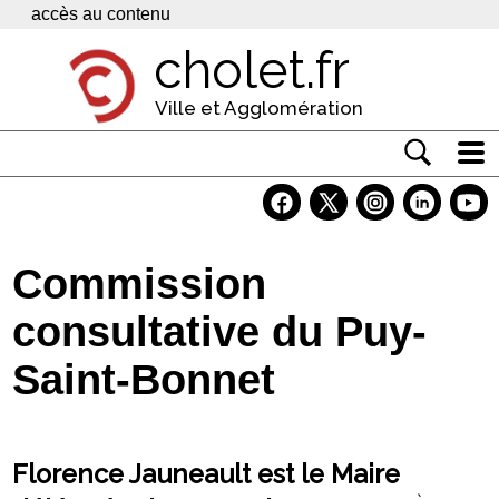
Panneau de gestion des cookies
accès au contenu
cholet.fr
Ville et Agglomération
Actualité
Vivre à Cholet
Commission
Economie
consultative du Puy-
Services
Saint-Bonnet
Contacts
Florence Jauneault est le Maire