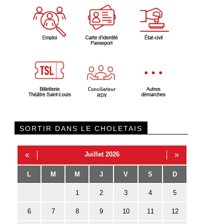
SORTIR DANS LE CHOLETAIS
«
Juillet 2026
»
L
M
M
J
V
S
D
1
2
3
4
5
6
7
8
9
10
11
12