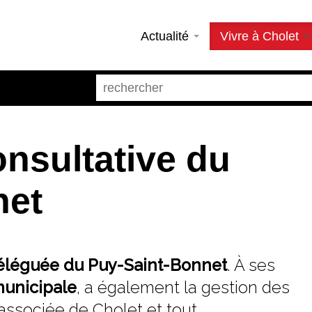
Actualité
Vivre à Cholet
nsultative du
net
déléguée du Puy-Saint-Bonnet
. À ses
municipale
, a également la gestion des
associée de Cholet et tout