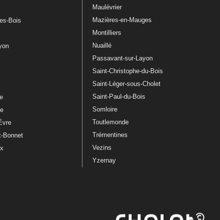
Maulévrier
Mazières-en-Mauges
les-Bois
Montilliers
Nuaillé
ayon
Passavant-sur-Layon
Saint-Christophe-du-Bois
Saint-Léger-sous-Cholet
e
Saint-Paul-du-Bois
re
Somloire
le
Toutlemonde
Èvre
Trémentines
t-Bonnet
Vezins
ux
Yzernay