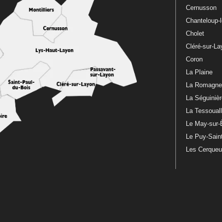
Cernusson
Chanteloup-
Cholet
Cléré-sur-L
Coron
La Plaine
La Romagn
La Séguiniè
La Tessoual
Le May-sur-
Le Puy-Sain
Les Cerque