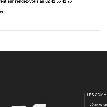
vent sur rendez-vous au 02 41 56 41 76
ns.
LES COMM
Bégrolles-e